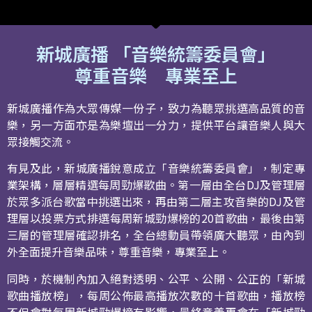
新城廣播 「音樂統籌委員會」
尊重音樂 專業至上
新城廣播作為大眾傳媒一份子，致力為聽眾挑選高品質的音
樂，另一方面亦是為樂壇出一分力，提供平台讓音樂人與大
眾接觸交流。
有見及此，新城廣播銳意成立「音樂統籌委員會」，制定專
業架構，層層精選每周勁爆歌曲。第一層由全台DJ及管理層
於眾多派台歌當中挑選出來，再由第二層主攻音樂的DJ及管
理層以投票方式排選每周新城勁爆榜的20首歌曲，最後由第
三層的管理層確認排名，全台總動員帶領廣大聽眾，由內到
外全面提升音樂品味，尊重音樂，專業至上。
同時，於機制內加入絕對透明、公平、公開、公正的「新城
歌曲播放榜」，每周公佈最高播放次數的十首歌曲，播放榜
不但會對每周新城勁爆榜有影響，最終意義更會在「新城勁