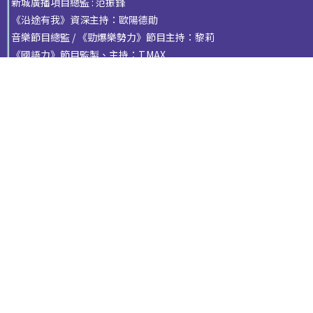
新城廣播項目總監 : 范振鋒
《沿途有我》資深主持：歐陽德勛
音樂節目總監 / 《勁爆樂勢力》節目主持：黎莉
《國語力》節目監製、主持：T.MAX
新城廣播14位節目主持
Tier 2
新城廣播有限公司署理首席營運總監及總編輯 : 郭艷明
新城廣播有限公司總經理 : 陳凱思
新城知訊台台長：程凱欣
新城財經台台長：魏美珍
新城采訊台台長：Michael Vincent
MBO TV台長及新城廣播創作總監：葉文輝 (啤梨)
《新城勁爆流行榜》資深主持：郭偉安
新城廣播高級項目總監：葉碧梅
新城廣播項目總監 : 范振鋒