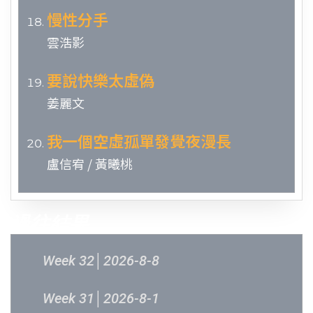
慢性分手
雲浩影
要說快樂太虛偽
姜麗⽂
我一個空虛孤單發覺夜漫長
盧信宥 / 黃曦桃
過往結果
Week 32│2026-8-8
Week 31│2026-8-1