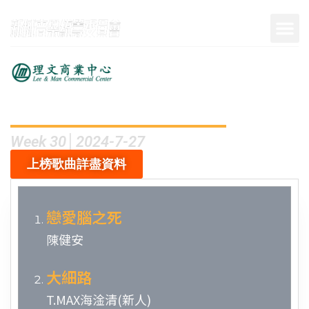
呈獻
Week 30│2024-7-27
上榜歌曲詳盡資料
戀愛腦之死
陳健安
大細路
T.MAX海淦清(新人)