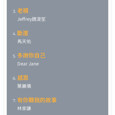
老積
Jeffrey魏浚笙
斷崖
馬天佑
多謝你自己
Dear Jane
感恩
葉麗儀
有你聽我的故事
林家謙