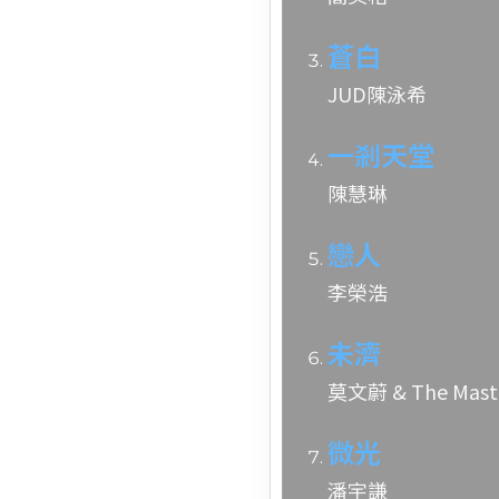
蒼白
JUD陳泳希
一剎天堂
陳慧琳
戀人
李榮浩
未濟
莫文蔚 & The Mast
微光
潘宇謙