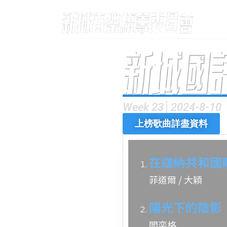
Week 23│2024-8-10
上榜歌曲詳盡資料
在迦納共和國
菲道爾 / 大穎
陽光下的陰影
閻奕格