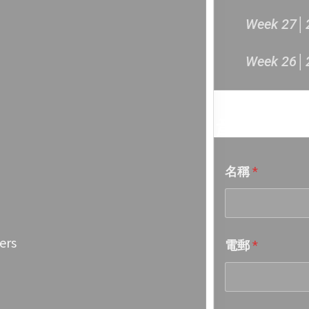
Week 27│
Week 26│
Week 25│
音樂意見
Week 24│
名稱
*
Week 23│
Week 22│
ers
電郵
*
Week 21│
Week 20│