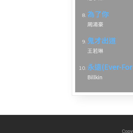
為了你
周湯豪
鬼才出道
王若琳
永遠(Ever-Fore
Billkin
Copy