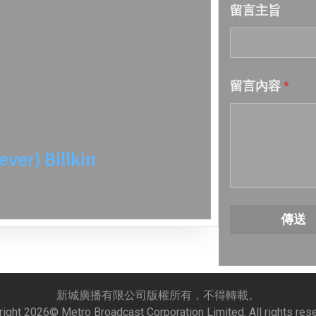
留言主旨
Week 19│
Week 18│
留言內容
*
Week 17│
Week 16│
ver) Billkin
Week 15│
Week 14│
傳送
Week 13│
Week 12│
新城廣播有限公司版權所有，不得轉載。
right
2026
© Metro Broadcast Corporation Limited. All rights res