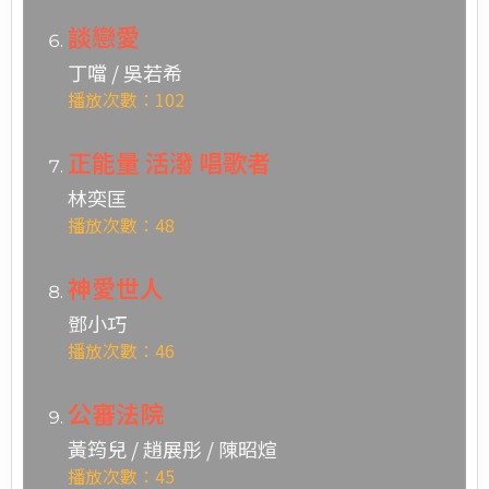
談戀愛
丁噹 / 吳若希
播放次數：102
正能量 活潑 唱歌者
林奕匡
播放次數：48
神愛世人
鄧小巧
播放次數：46
公審法院
黃筠兒 / 趙展彤 / 陳昭煊
播放次數：45