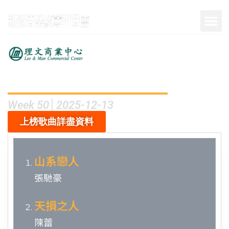
呈獻
Week 50│2025-12-13
上榜歌曲詳盡資料
山系戀人
張馳豪
天損之人
陳蕾