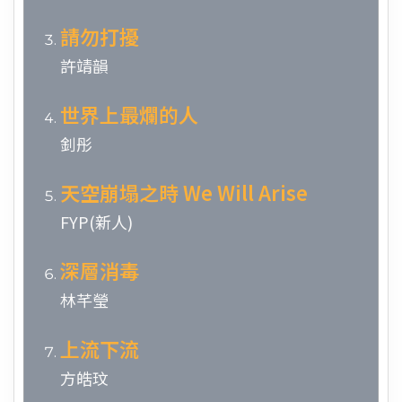
請勿打擾
許靖韻
世界上最爛的人
釗彤
天空崩塌之時 We Will Arise
FYP(新人)
深層消毒
林芊瑩
上流下流
方皓玟