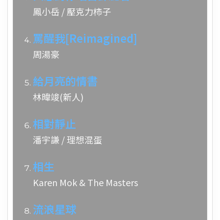
鳳小岳 / 壓克力柿子
罵醒我[Reimagined]
周湯豪
給月亮的情書
林暐竣(新人)
相對靜止
潘宇謙 / 理想混蛋
相生
Karen Mok & The Masters
流浪星球