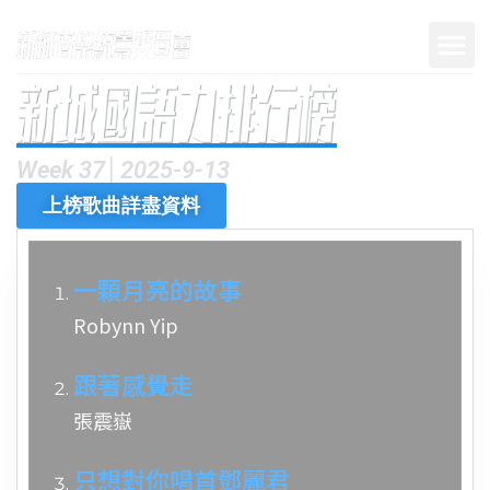
Week 37│2025-9-13
上榜歌曲詳盡資料
一顆月亮的故事
Robynn Yip
跟著感覺走
張震嶽
只想對你唱首鄧麗君