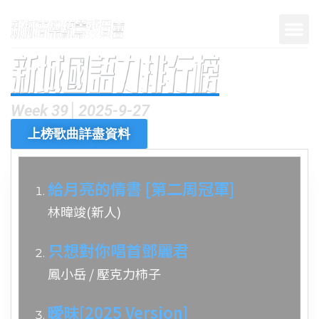
Week 39│2025-9-27
上榜歌曲詳盡資料
給月亮的情書 [第二周冠軍]
林暐竣(新人)
只想對你唱首鄧麗君
鳳小岳 / 壓克力柿子
暧昧[2025 Version]