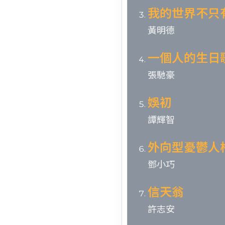
我的世界不只
黃明德
一個人的生日
張馳豪
娛初
譚輝智
外向型憂鬱人
鄧小巧
信天翁
許志安