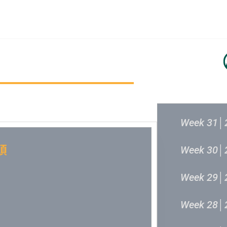
主頁
成立原意及架構
新城各大流行
過往結果
Week 31│
頭
Week 30│
Week 29│
Week 28│