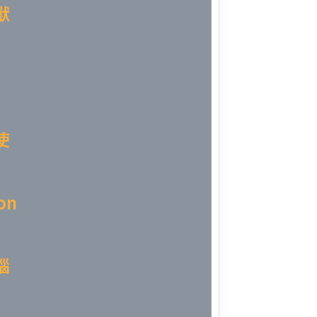
獸
Week 10│
Week 9│2
Week 8│2
使
Week 7│2
Week 6│2
on
Week 5│2
Week 4│2
惱
Week 3│2