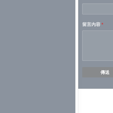
Week 18│
留言內容
*
Week 17│
Week 16│
Week 15│
Week 14│
傳送
Week 13│
Week 12│
Week 11│