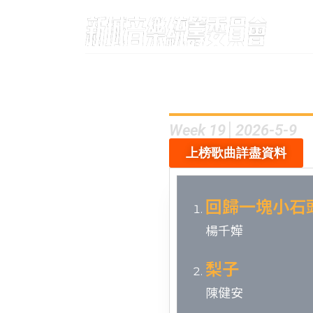
Week 19│2026-5-9
上榜歌曲詳盡資料
回歸一塊小石
楊千嬅
梨子
陳健安