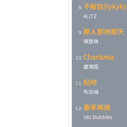
不解說(iykyk)
ALITZ
那人那地那天
陳慧琳
Charisma
盧瀚霆
貼哋
布志綸
春季再遇
IdG Bubbles