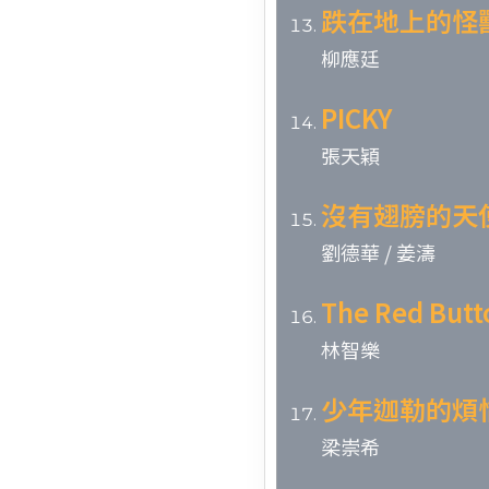
跌在地上的怪
柳應廷
PICKY
張天穎
沒有翅膀的天
劉德華 / 姜濤
The Red Butt
林智樂
少年迦勒的煩
梁崇希