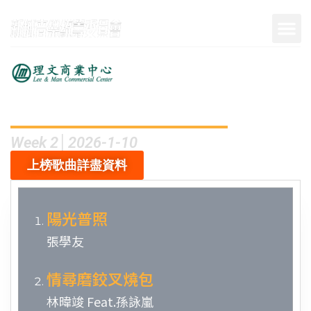
呈獻
Week 2│2026-1-10
上榜歌曲詳盡資料
陽光普照
張學友
情尋磨鉸叉燒包
林暐竣 Feat.孫詠嵐