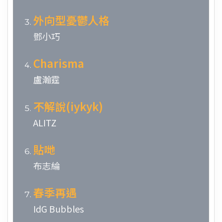
外向型憂鬱人格
鄧小巧
Charisma
盧瀚霆
不解說(iykyk)
ALITZ
貼哋
布志綸
春季再遇
IdG Bubbles