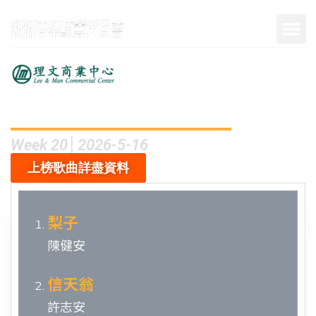
呈獻
Week 20│2026-5-16
上榜歌曲詳盡資料
梨子
陳健安
信天翁
許志安