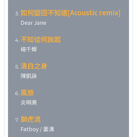
如何變回不知道[Acoustic remix]
Dear Jane
不知從何說起
楊千嬅
清白之身
陳凱詠
風旅
炎明熹
獅虎流
Fatboy / 姜濤