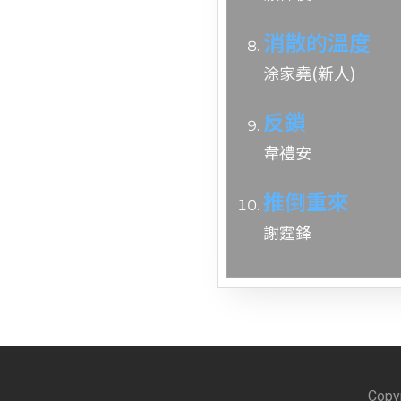
消散的溫度
涂家堯(新人)
反鎖
韋禮安
推倒重來
謝霆鋒
Copy