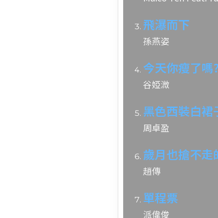
飛瀑而下
孫燕姿
今天你瘦了嗎
谷婭溦
黑色西裝白裙
周卓盈
歲月也搶不走
趙傳
單程票
派偉俊