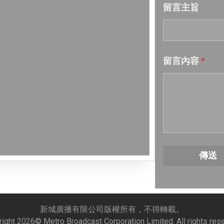
留言主旨
Week 20│
Week 19│
留言內容
*
Week 18│
Week 17│
Week 16│
Week 15│
傳送
Week 14│
Week 13│
新城廣播有限公司版權所有，不得轉載。
right
2026
© Metro Broadcast Corporation Limited. All rights res