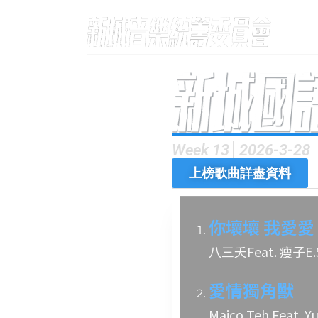
Week 13│2026-3-28
上榜歌曲詳盡資料
你壞壞 我愛愛
八三夭Feat. 瘦子E.
愛情獨角獸
Maico Teh Feat. Y