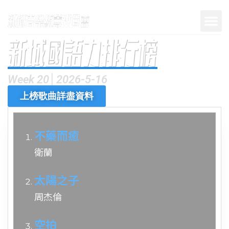
Week 20│2026-5-16
上榜歌曲詳盡資料
不藥而癒
衛蘭
太陽之子
周杰倫
空拍