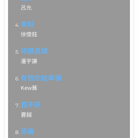
呂允
幸好
徐懷鈺
碎鑽星球
潘宇謙
有我你就幸福
Kew蕎
我不好
曹越
牙痛