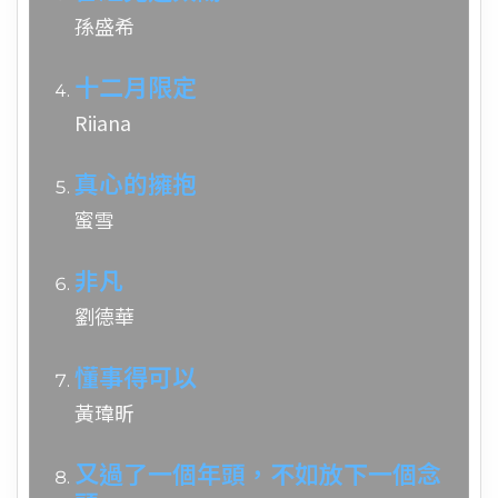
孫盛希
十二月限定
Riiana
真心的擁抱
蜜雪
非凡
劉德華
懂事得可以
黃瑋昕
又過了一個年頭，不如放下一個念