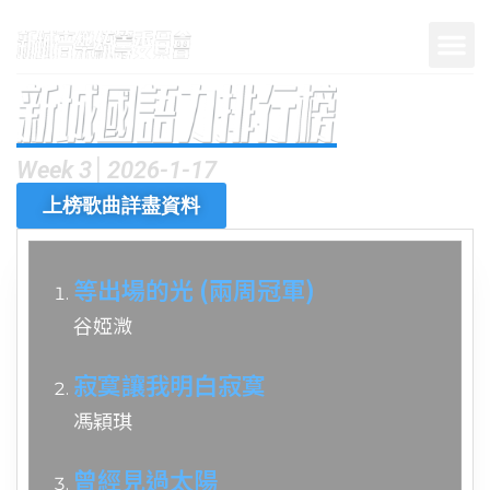
Week 3│2026-1-17
上榜歌曲詳盡資料
等出場的光 (兩周冠軍)
谷婭溦
寂寞讓我明白寂寞
馮穎琪
曾經見過太陽