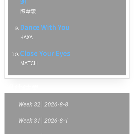
頭
陳葦璇
Dance With You
KAXA
Close Your Eyes
MATCH
過往結果
Week 32│2026-8-8
Week 31│2026-8-1