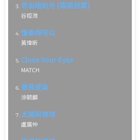
等出場的光 (兩周冠軍)
谷婭溦
懂事得可以
黃瑋昕
Close Your Eyes
MATCH
善良或染
涂毓麟
太陽與地球
盧廣仲