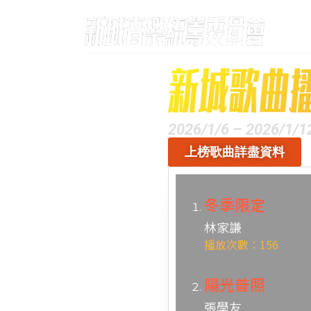
2026/1/6 – 2026/1/1
上榜歌曲詳盡資料
冬季限定
林家謙
播放次數：156
陽光普照
張學友