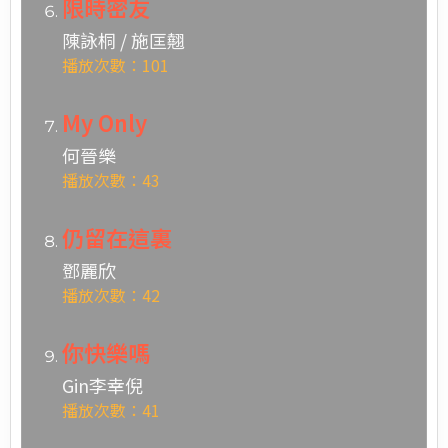
限時密友
陳詠桐 / 施匡翹
播放次數：101
My Only
何晉樂
播放次數：43
仍留在這裏
鄧麗欣
播放次數：42
你快樂嗎
Gin李幸倪
播放次數：41