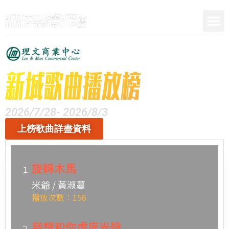
呈獻
2026/7/28- 2026/8/3
上榜歌曲詳盡資料
旋轉木馬
米爺 / 黃淑蔓
播放次數：156
我想和你虛度光陰