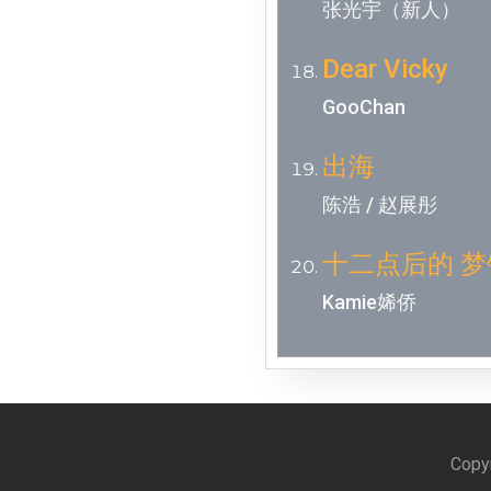
张光宇（新人）
Dear Vicky
GooChan
出海
陈浩 / 赵展彤
十二点后的 
Kamie㛓侨
Copyr