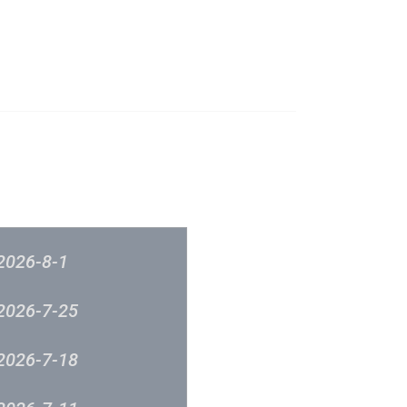
成立原意及架構
新城各大流行榜
筹委员会 -音乐意见反映
新城廣播
2026-8-1
2026-7-25
2026-7-18