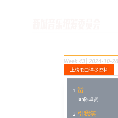
Week 43│2024-10-2
上榜歌曲详尽资料
凿
Ian陈卓贤
引我笑