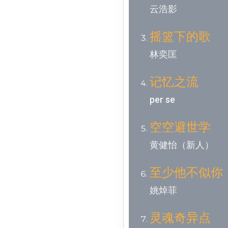
云浩影
摇篮下的歌
林奕匡
记忆之流
per se
空空避世学
黄健怡（新人）
至少他不似你
姚焯菲
灵魂奇异点