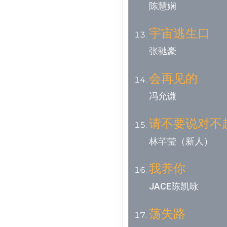
陈慧娴
宇宙逃生口
张驰豪
会再见的
冯允谦
请不要说对不
林芊莹（新人）
我养你
JACE陈凯咏
荡失路