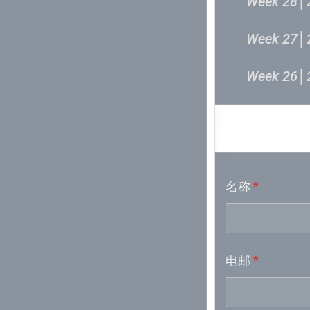
Week 28│
Week 27│
Week 26│
Week 24│
音乐意见
Week 23│
名称
*
Week 21│
Week 19│
电邮
*
Week 18│
Week 17│