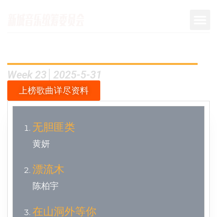
Week 23│2025-5-31
上榜歌曲详尽资料
无胆匪类
黄妍
漂流木
陈柏宇
在山洞外等你