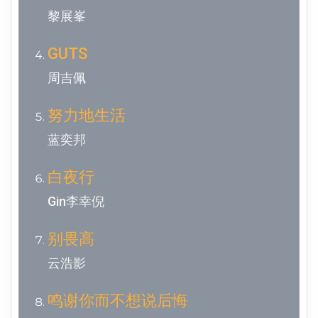
黎展峯
GUTS
周吉佩
努力地生活
蓝奕邦
白夜行
Gin李幸倪
别畏高
云浩影
鸣谢你而不想说后悔