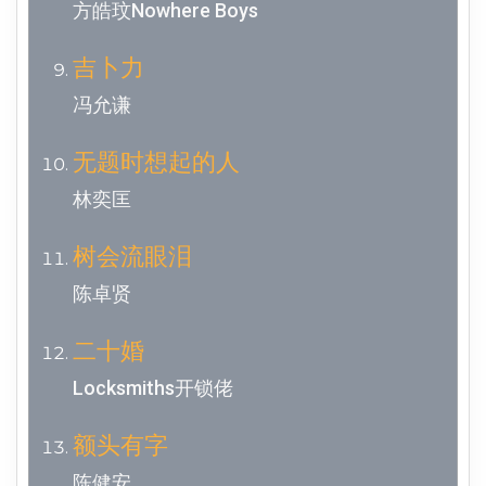
方皓玟Nowhere Boys
吉卜力
冯允谦
无题时想起的人
林奕匡
树会流眼泪
陈卓贤
二十婚
Locksmiths开锁佬
额头有字
陈健安