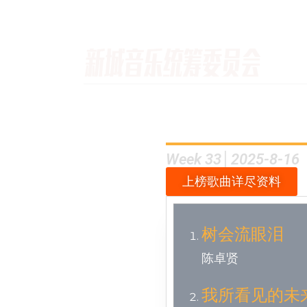
Week 33│2025-8-16
上榜歌曲详尽资料
树会流眼泪
陈卓贤
我所看见的未