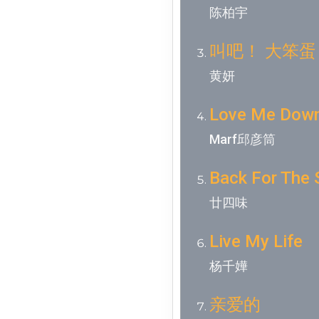
陈柏宇
叫吧！ 大笨蛋
黄妍
Love Me Dow
Marf邱彦筒
Back For The
廿四味
Live My Life
杨千嬅
亲爱的