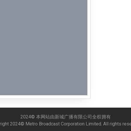
Week 51│
Week 50│
Week 49│
Week 48│
Week 46│
Week 45│
Week 44│
Week 43│
2024© 本网站由新城广播有限公司全权拥有
ight 2024© Metro Broadcast Corporation Limited. All rights res
Week 42│