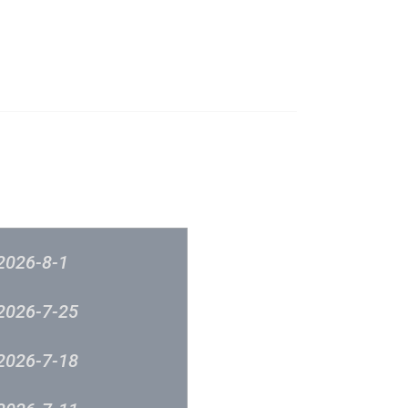
成立原意及架構
新城各大流行榜
筹委员会 -音乐意见反映
新城廣播
2026-8-1
2026-7-25
2026-7-18