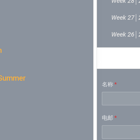
Week 28│
Week 27│
Week 26│
n
Week 24│
音乐意见
Week 23│
 Summer
名称
*
Week 21│
Week 19│
电邮
*
Week 18│
Week 17│