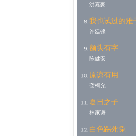
洪嘉豪
我也试过的难
许廷铿
额头有字
陈健安
原谅有用
龚柯允
夏日之子
林家谦
白色踢死兔