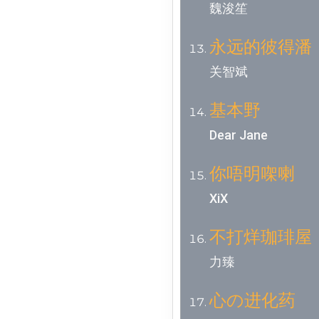
魏浚笙
永远的彼得潘
关智斌
基本野
Dear Jane
你唔明㗎喇
XiX
不打烊珈琲屋
力臻
心の进化药