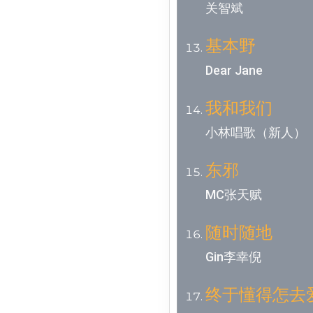
关智斌
基本野
Dear Jane
我和我们
小林唱歌（新人）
东邪
MC张天赋
随时随地
Gin李幸倪
终于懂得怎去