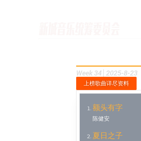
Week 34│2025-8-23
上榜歌曲详尽资料
额头有字
陈健安
夏日之子