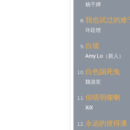
杨千嬅
我也试过的难
许廷铿
白墙
Amy Lo（新人）
白色踢死兔
魏浚笙
你唔明㗎喇
XiX
永远的彼得潘