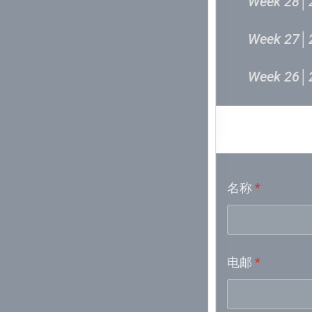
Week 28│
Week 27│
Week 26│
Week 24│
音乐意见
Week 23│
名称
*
Week 21│
Week 19│
电邮
*
Week 18│
Week 17│