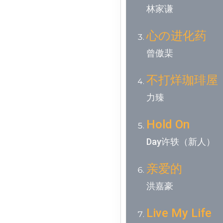
林家谦
心の进化药
曾傲棐
不打烊珈琲屋
力臻
Hold On
Day许轶（新人）
亲爱的
洪嘉豪
Live My Life