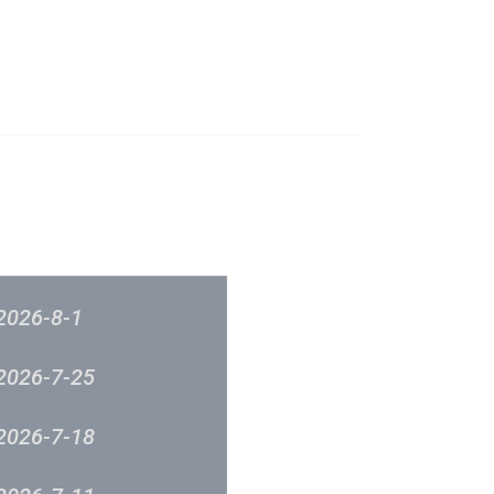
成立原意及架構
新城各大流行榜
筹委员会 -音乐意见反映
新城廣播
2026-8-1
2026-7-25
2026-7-18