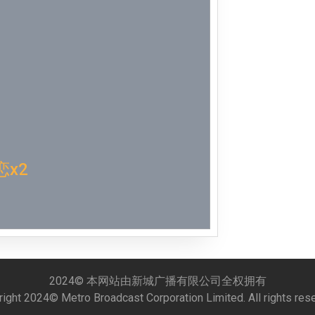
Week 51│
Week 50│
Week 49│
Week 48│
Week 46│
x2
Week 45│
Week 44│
Week 43│
2024© 本网站由新城广播有限公司全权拥有
ight 2024© Metro Broadcast Corporation Limited. All rights res
Week 42│