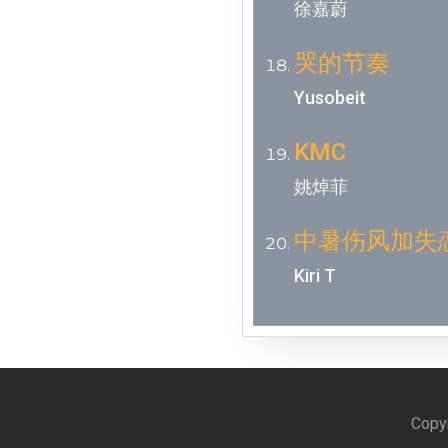
徐嘉蔚
哭的节奏
Yusobeit
KMC
姚焯菲
中暑伤风加失恋
Kiri T
Copyr