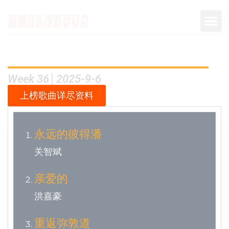
Week 36│2025-9-6
上榜歌曲详尽资料
永远的彼得潘
关智斌
亲爱的
洪嘉豪
重返弥敦道