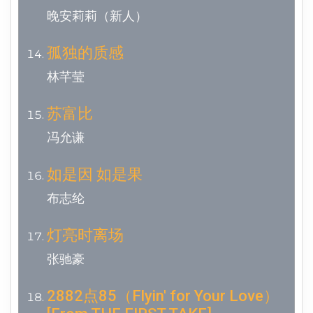
晚安莉莉（新人）
孤独的质感
林芊莹
苏富比
冯允谦
如是因 如是果
布志纶
灯亮时离场
张驰豪
2882点85（Flyin' for Your Love）