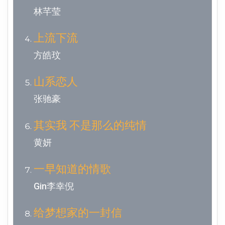
林芊莹
上流下流
方皓玟
山系恋人
张驰豪
其实我 不是那么的纯情
黄妍
一早知道的情歌
Gin李幸倪
给梦想家的一封信