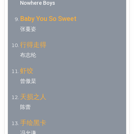
Nowhere Boys
Baby You So Sweet
张蔓姿
行得走得
布志纶
虾饺
曾傲棐
天损之人
陈蕾
手绘黑卡
冯允谦