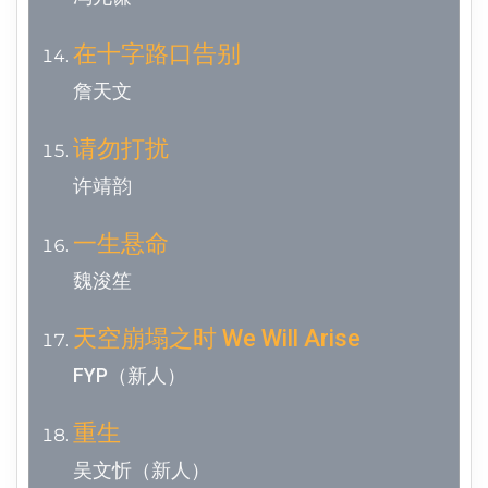
在十字路口告别
詹天文
请勿打扰
许靖韵
一生悬命
魏浚笙
天空崩塌之时 We Will Arise
FYP（新人）
重生
吴文忻（新人）