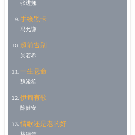
张进翘
手绘黑卡
冯允谦
超前告别
吴若希
一生悬命
魏浚笙
伊甸有歌
陈健安
情歌还是老的好
林德信