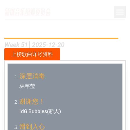
Week 51│2025-12-20
上榜歌曲详尽资料
深层消毒
林芊莹
谢谢您！
IdG Bubbles(新人)
滑到入心