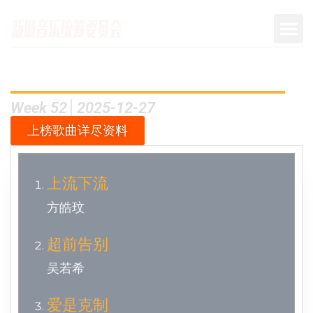
Week 52│2025-12-27
上榜歌曲详尽资料
上流下流
方皓玟
超前告别
吴若希
爱是克制