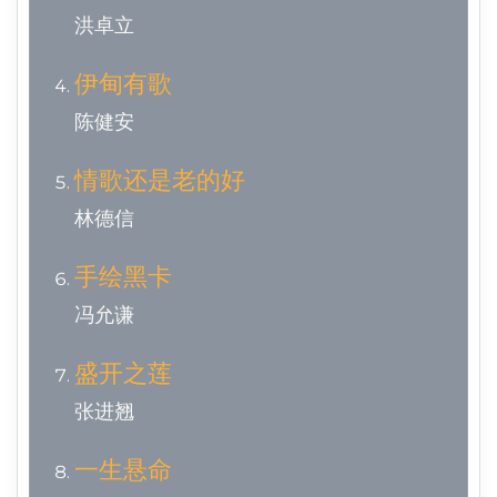
洪卓立
伊甸有歌
陈健安
情歌还是老的好
林德信
手绘黑卡
冯允谦
盛开之莲
张进翘
一生悬命