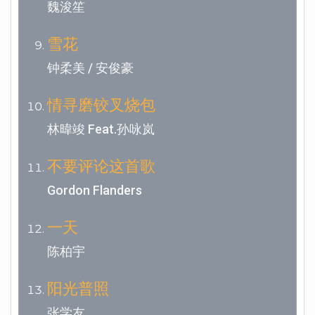
魏浚笙
雪花
钟柔美 / 安俊豪
情寻磨铰叉烧包
林暐竣 Feat.孙咏岚
不要评论这首歌
Gordon Flanders
一天
陈柏宇
阳光普照
张学友