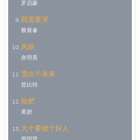
罗启豪
我需要哭
黎展峯
风旅
炎明熹
雪出个未来
曾比特
枇杷
黄妍
大个要做个好人
周国贤