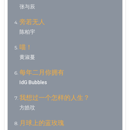
张与辰
旁若无人
陈柏宇
喵！
黄淑蔓
每年二月你拥有
IdG Bubbles
我想过一个怎样的人生？
方皓玟
月球上的蓝玫瑰