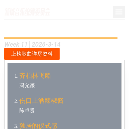
Week 11│2026-3-14
上榜歌曲详尽资料
齐柏林飞船
冯允谦
伤口上洒辣椒酱
陈卓贤
独居的仪式感