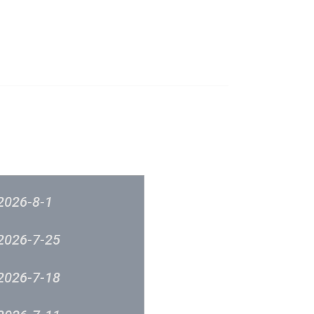
成立原意及架構
新城各大流行榜
筹委员会 -音乐意见反映
新城廣播
2026-8-1
2026-7-25
2026-7-18