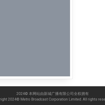
Week 51│
Week 50│
Week 49│
Week 48│
Week 46│
Week 45│
Week 44│
Week 43│
2024© 本网站由新城广播有限公司全权拥有
ight 2024© Metro Broadcast Corporation Limited. All rights res
Week 42│