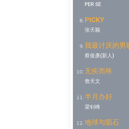
PER SE
PICKY
张天颖
我最讨厌的男
蔡俊彥(新人)
无疾而终
詹天文
半月办好
梁钊峰
地球与陨石