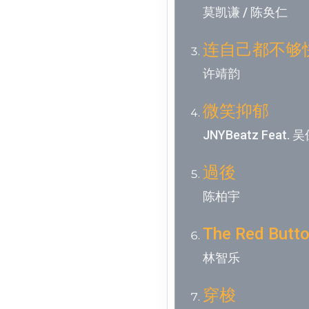
莫凯谦 / 陈奂仁
连自己都不够
许靖韵
微笑抑郁
JNYBeatz Feat. 
過後
陈柏宇
The Red Butt
林智乐
穿梭