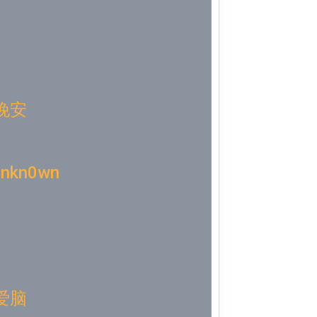
Week 7│2
Week 6│2
Week 5│2
晚安
Week 4│2
Week 3│2
Unkn0wn
Week 2│2
Week 1│2
Week 52│
爱脑