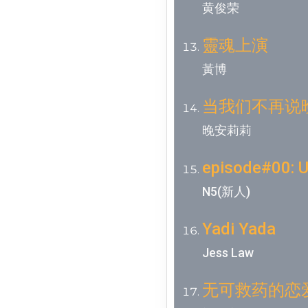
黄俊荣
靈魂上演
黃博
当我们不再说
晚安莉莉
episode#00: 
N5(新人)
Yadi Yada
Jess Law
无可救药的恋