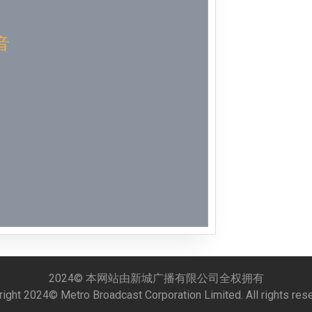
Week 51│
音
Week 50│
Week 49│
Week 48│
Week 46│
Week 45│
Week 44│
Week 43│
2024© 本网站由新城广播有限公司全权拥有
ight 2024© Metro Broadcast Corporation Limited. All rights res
Week 42│