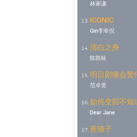
林家谦
ICONIC
Gin李幸倪
清白之身
陈凯咏
明日剧痛会暂
范卓贤
如何变回不知道[Ac
Dear Jane
夜猫子