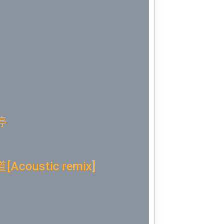
Week 7│2
Week 6│2
Week 5│2
Week 4│2
Week 3│2
停
Week 2│2
oustic remix]
Week 1│2
Week 52│