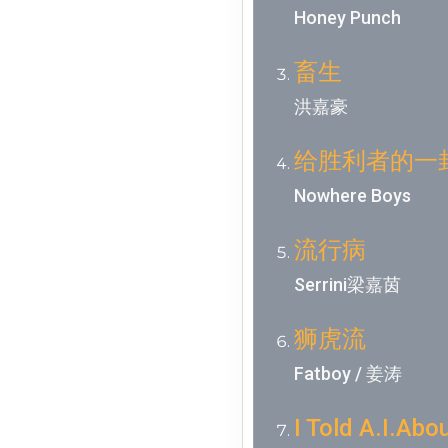
Honey Punch
畜生
洪嘉豪
给胜利者的一
Nowhere Boys
流行病
Serrini梁嘉茵
狮虎流
Fatboy / 姜涛
I Told A.I.Abo