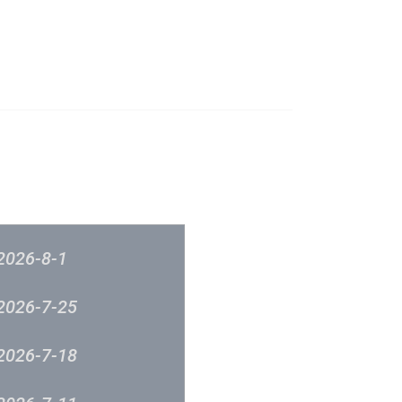
成立原意及架構
新城各大流行榜
筹委员会 -音乐意见反映
新城廣播
2026-8-1
2026-7-25
2026-7-18