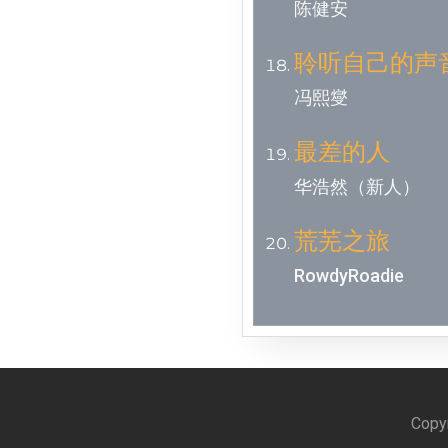
陈健安
聆听自己的声
冯熙燮
最差的人
华浩然（新人）
荒芜之旅
RowdyRoadie
Copyr