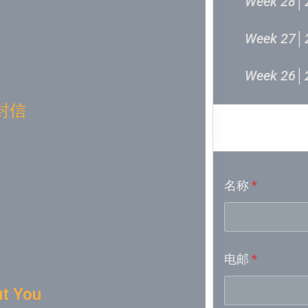
Week 28│
Week 27│
Week 26│
封信
Week 24│
音乐意见
Week 23│
名称
*
Week 21│
Week 19│
电邮
*
Week 18│
ut You
Week 17│