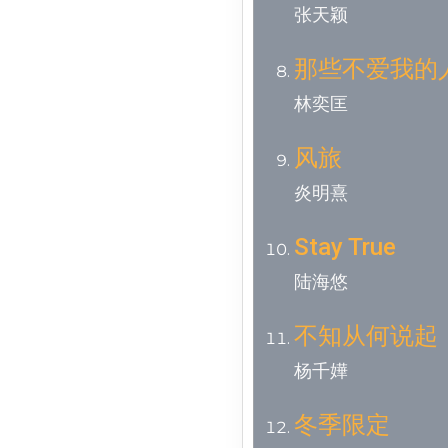
张天颖
那些不爱我的
林奕匡
风旅
炎明熹
Stay True
陆海悠
不知从何说起
杨千嬅
冬季限定