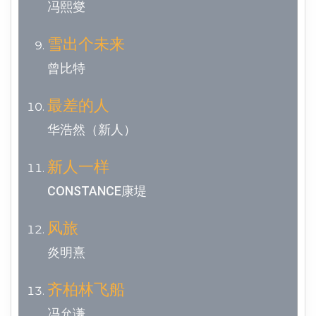
冯熙燮
雪出个未来
曾比特
最差的人
华浩然（新人）
新人一样
CONSTANCE康堤
风旅
炎明熹
齐柏林飞船
冯允谦