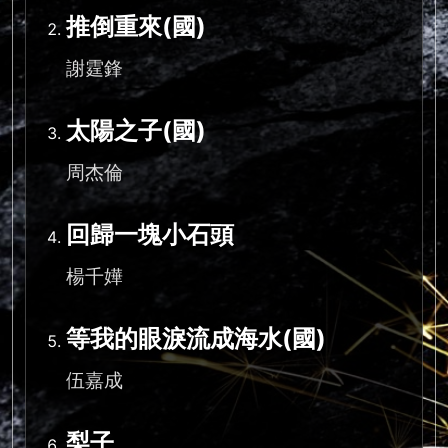
推倒重來(國)
謝霆鋒
太陽之子(國)
周杰倫
回歸一塊小石頭
楊千嬅
等我的眼淚流成海水(國)
伍嘉成
梨子