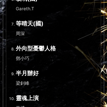
Gareth.T
等晴天(國)
周深
外向型憂鬱人格
鄧小巧
半月辦好
梁釗峰
靈魂上演